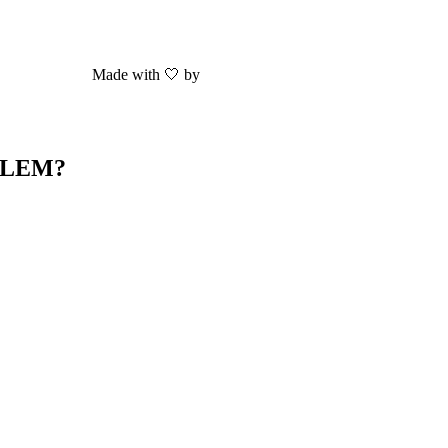
Made with 🤍 by
Nieuwe Website Nodig
BLEM?