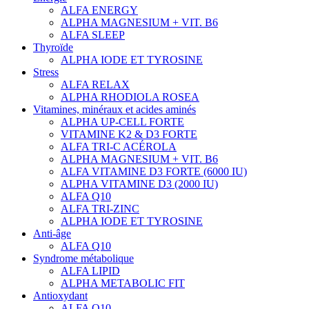
ALFA ENERGY
ALPHA MAGNESIUM + VIT. B6
ALFA SLEEP
Thyroïde
ALPHA IODE ET TYROSINE
Stress
ALFA RELAX
ALPHA RHODIOLA ROSEA
Vitamines, minéraux et acides aminés
ALPHA UP-CELL FORTE
VITAMINE K2 & D3 FORTE
ALFA TRI-C ACÉROLA
ALPHA MAGNESIUM + VIT. B6
ALFA VITAMINE D3 FORTE (6000 IU)
ALPHA VITAMINE D3 (2000 IU)
ALFA Q10
ALFA TRI-ZINC
ALPHA IODE ET TYROSINE
Anti-âge
ALFA Q10
Syndrome métabolique
ALFA LIPID
ALPHA METABOLIC FIT
Antioxydant
ALFA Q10